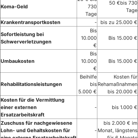
50 €bis 730
Koma-Geld
730
Tage
Tage
Krankentransportkosten
-
bis zu 25.000 €
Bis
Sofortleistung bei
10.000
Bis 15.000 €
Schwerverletzungen
€
Bis
Umbaukosten
10.000
Bis 15.000 €
€
Beihilfe
Kosten für
Rehabilitationsleistungen
bis
Rehamaßnahmen
5.000 €
bis 20.000 €
Kosten für die Vermittlung
einer externen
-
bis 1.000 €
Ersatzarbeitskraft
Zuschuss für nachgewiesene
bis 2.000 € im
Lohn- und Gehaltskosten für
-
Monat, längstens
eine externe Ersatzarbeitskraft
für 6 Monate