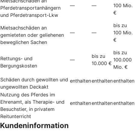
Mietsachschäden an
—
—
100 Mio.
Pferdetransportanhängern
€
und Pferdetransport-Lkw
bis zu
Mietsachschäden an
—
—
100 Mio.
gemieteten oder geliehenen
€
beweglichen Sachen
bis zu
bis zu
Rettungs- und
—
100.000
10.000 €
Bergungskosten
Mio. €
Schäden durch gewollten und
enthalten
enthalten
enthalten
ungewollten Deckakt
Nutzung des Pferdes im
Ehrenamt, als Therapie- und
enthalten
enthalten
enthalten
Besuchstier, in privatem
Reitunterricht
Kundeninformation