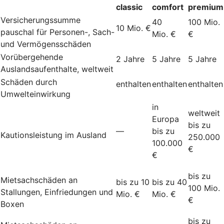
classic
comfort
premium
Versicherungssumme
40
100 Mio.
10 Mio. €
pauschal für Personen-, Sach-
Mio. €
€
und Vermögensschäden
Vorübergehende
2 Jahre
5 Jahre
5 Jahre
Auslandsaufenthalte, weltweit
Schäden durch
enthalten
enthalten
enthalten
Umwelteinwirkung
in
weltweit
Europa
bis zu
—
bis zu
Kautionsleistung im Ausland
250.000
100.000
€
€
bis zu
Mietsachschäden an
bis zu 10
bis zu 40
100 Mio.
Stallungen, Einfriedungen und
Mio. €
Mio. €
€
Boxen
bis zu