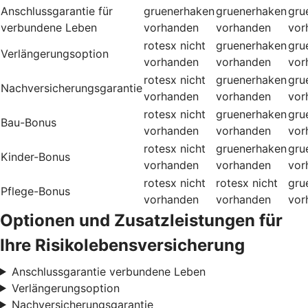
Anschlussgarantie für
gruenerhaken
gruenerhaken
gru
verbundene Leben
vorhanden
vorhanden
vor
rotesx
nicht
gruenerhaken
gru
Verlängerungsoption
vorhanden
vorhanden
vor
rotesx
nicht
gruenerhaken
gru
Nachversicherungsgarantie
vorhanden
vorhanden
vor
rotesx
nicht
gruenerhaken
gru
Bau-Bonus
vorhanden
vorhanden
vor
rotesx
nicht
gruenerhaken
gru
Kinder-Bonus
vorhanden
vorhanden
vor
rotesx
nicht
rotesx
nicht
gru
Pflege-Bonus
vorhanden
vorhanden
vor
Optionen und Zusatzleistungen für
Ihre Risikolebensversicherung
Anschlussgarantie verbundene Leben
Verlängerungsoption
Nachversicherungsgarantie