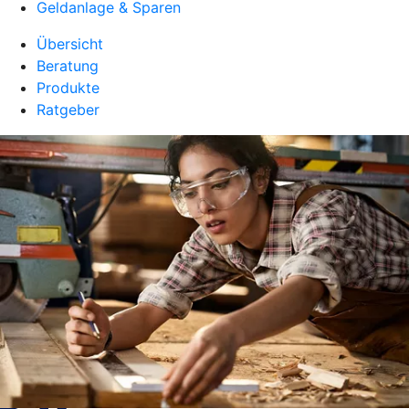
Geldanlage & Sparen
Übersicht
Beratung
Produkte
Ratgeber