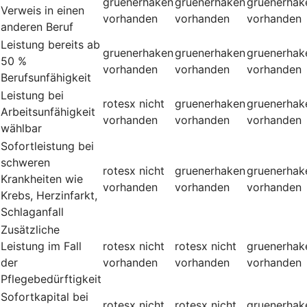
gruenerhaken
gruenerhaken
gruenerhak
Verweis in einen
vorhanden
vorhanden
vorhanden
anderen Beruf
Leistung bereits ab
gruenerhaken
gruenerhaken
gruenerhak
50 %
vorhanden
vorhanden
vorhanden
Berufsunfähigkeit
Leistung bei
rotesx
nicht
gruenerhaken
gruenerhak
Arbeitsunfähigkeit
vorhanden
vorhanden
vorhanden
wählbar
Sofortleistung bei
schweren
rotesx
nicht
gruenerhaken
gruenerhak
Krankheiten wie
vorhanden
vorhanden
vorhanden
Krebs, Herzinfarkt,
Schlaganfall
Zusätzliche
Leistung im Fall
rotesx
nicht
rotesx
nicht
gruenerhak
der
vorhanden
vorhanden
vorhanden
Pflegebedürftigkeit
Sofortkapital bei
rotesx
nicht
rotesx
nicht
gruenerhak